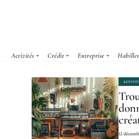
Activités
Crédit
Entreprise
Habille
ACTIVIT
Trou
donn
créa
12 décemb