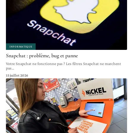
INFORMATIQUE
Snapchat : problème, bug et panne
Votre Snapchat ne fonctionne pas ? Les filtres Snapchat ne marchent
pas
…
15 juillet 2026