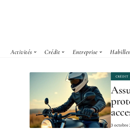
Activités
Crédit
Entreprise
Habille
CRÉDIT
Assu
prot
acce
3 octobre