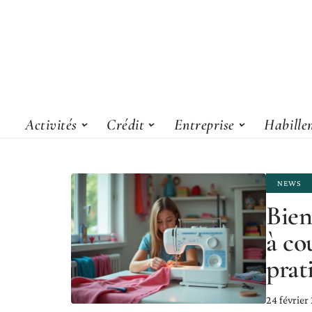
Activités
Crédit
Entreprise
Habille
NEWS
Bien
à co
prat
24 février