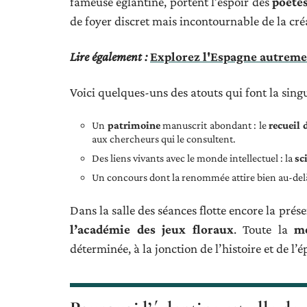
fameuse églantine, portent l’espoir des
poète
de foyer discret mais incontournable de la créa
Lire également :
Explorez l'Espagne autremen
Voici quelques-uns des atouts qui font la singul
Un
patrimoine
manuscrit abondant : le
recueil 
aux chercheurs qui le consultent.
Des liens vivants avec le monde intellectuel : la
sc
Un concours dont la renommée attire bien au-delà
Dans la salle des séances flotte encore la pr
l’académie des jeux floraux
. Toute la
mé
déterminée, à la jonction de l’histoire et de 