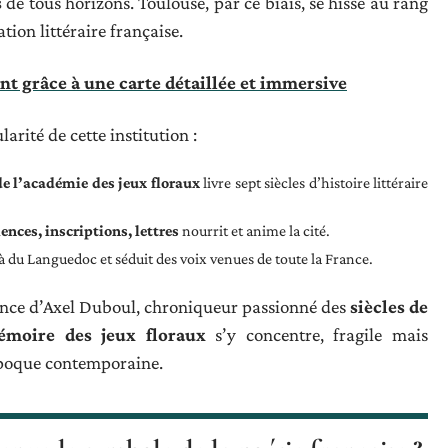
s
de tous horizons. Toulouse, par ce biais, se hisse au rang
tion littéraire française.
t grâce à une carte détaillée et immersive
arité de cette institution :
de l’académie des jeux floraux
livre sept siècles d’histoire littéraire
iences, inscriptions, lettres
nourrit et anime la cité.
 du Languedoc et séduit des voix venues de toute la France.
ésence d’Axel Duboul, chroniqueur passionné des
siècles de
moire des jeux floraux
s’y concentre, fragile mais
l’époque contemporaine.