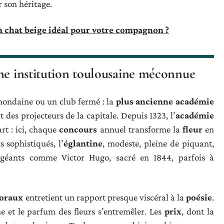
 son héritage.
 chat beige idéal pour votre compagnon ?
ne institution toulousaine méconnue
mondaine ou un club fermé : la
plus ancienne académie
t des projecteurs de la capitale. Depuis 1323, l’
académie
art : ici, chaque
concours
annuel transforme la
fleur
en
 sophistiqués, l’
églantine
, modeste, pleine de piquant,
x géants comme Victor Hugo, sacré en 1844, parfois à
loraux
entretient un rapport presque viscéral à la
poésie
.
he et le parfum des fleurs s’entremêler. Les
prix
, dont la