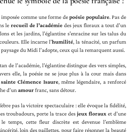
venue le symbole de la poésie française ?
s’est imposée comme une forme de
poésie populaire
. Pas de
ns le
recueil de l’académie
des jeux floraux a tout d’un
ons et les jardins, l’églantine s’enracine sur les talus du
couleurs. Elle incarne l’
humilité
, la ténacité, un parfum
Le paysage du Midi l’adopte, ceux qui la remarquent aussi.
itan de l’académie, l’églantine distingue des vers simples,
avers elle, la poésie ne se joue plus à la cour mais dans
e
sainte Clémence Isaure
, même légendaire, a renforcé
rche d’un
amour
franc, sans détour.
èbre pas la victoire spectaculaire : elle évoque la fidélité,
des troubadours, porte la trace des
jeux floraux
et d’une
 le temps, cette fleur discrète est devenue l’emblème
sincérité, loin des paillettes, pour faire résonner la beauté