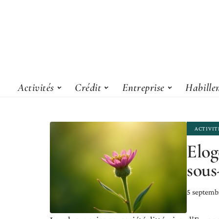
Activités
Crédit
Entreprise
Habille
ACTIVIT
Elog
sous
5 septemb