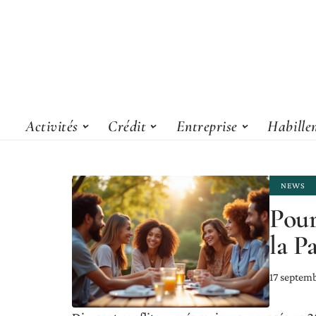
Activités
Crédit
Entreprise
Habille
NEWS
Pour
la P
17 septem