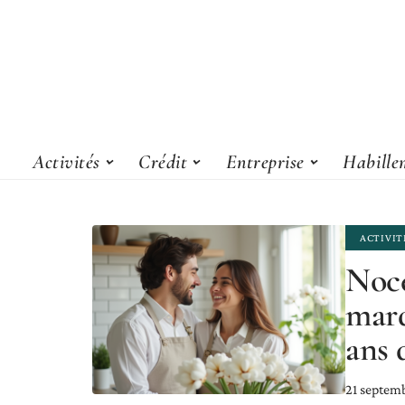
Activités
Crédit
Entreprise
Habille
ACTIVIT
Noce
marq
ans 
21 septem