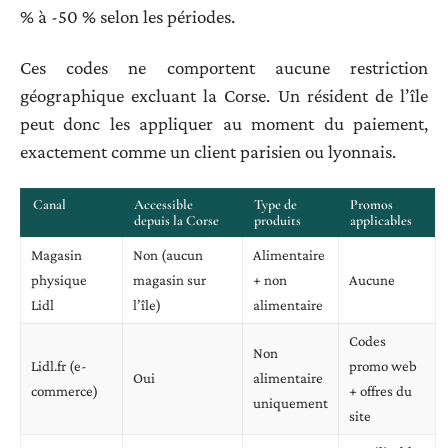
% à -50 % selon les périodes.
Ces codes ne comportent aucune restriction
géographique excluant la Corse. Un résident de l’île
peut donc les appliquer au moment du paiement,
exactement comme un client parisien ou lyonnais.
Canal
Accessible
Type de
Promos
depuis la Corse
produits
applicables
Magasin
Non (aucun
Alimentaire
physique
magasin sur
+ non
Aucune
Lidl
l’île)
alimentaire
Codes
Non
Lidl.fr (e-
promo web
Oui
alimentaire
commerce)
+ offres du
uniquement
site